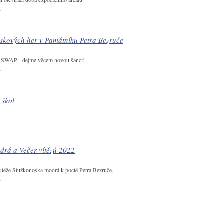
skových her v Památníku Petra Bezruče
s SWAP - dejme věcem novou šanci!
 škol
drá a Večer vítězů 2022
soutěže Stužkonoska modrá k poctě Petra Bezruče.