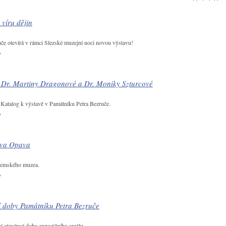
 víru dějin
če otevírá v rámci Slezské muzejní noci novou výstavu!
 Dr. Martiny Dragonové a Dr. Moniky Szturcové
. Katalog k výstavě v Památníku Petra Bezruče.
ova Opava
zemského muzea.
í doby Památníku Petra Bezruče
í otevírací doba expozičního areálu.