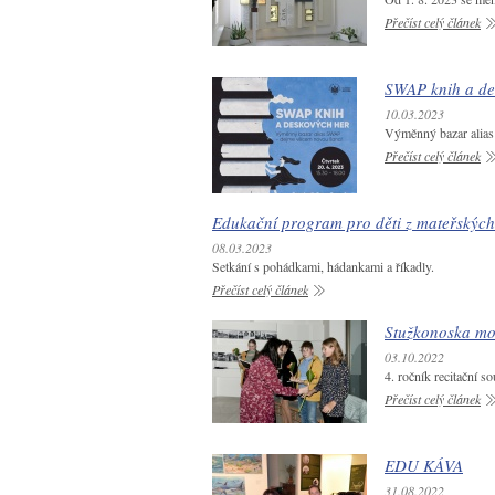
Přečíst celý článek
SWAP knih a de
10.03.2023
Výměnný bazar alia
Přečíst celý článek
Edukační program pro děti z mateřských
08.03.2023
Setkání s pohádkami, hádankami a říkadly.
Přečíst celý článek
Stužkonoska mo
03.10.2022
4. ročník recitační 
Přečíst celý článek
EDU KÁVA
31.08.2022