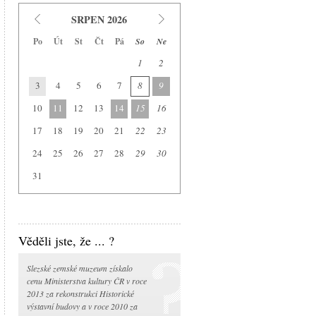
Slezské zemské muzeum
SRPEN 2026
Historická výstavní budova
Po
Út
St
Čt
Pá
So
Ne
Arboretum Nový Dvůr
1
2
Národní památník II. světové války
3
4
5
6
7
8
9
Památník Petra Bezruče
Areál čs. opevnění
10
11
12
13
14
15
16
Srub Petra Bezruče
17
18
19
20
21
22
23
24
25
26
27
28
29
30
31
Věděli jste, že ... ?
Slezské zemské muzeum získalo
cenu Ministerstva kultury ČR v roce
2013 za rekonstrukci Historické
výstavní budovy a v roce 2010 za