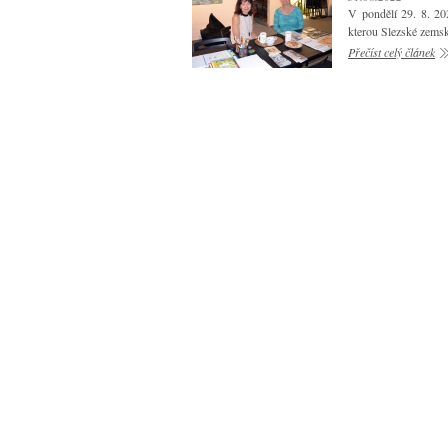
V pondělí 29. 8. 202
kterou Slezské zems
Přečíst celý článek