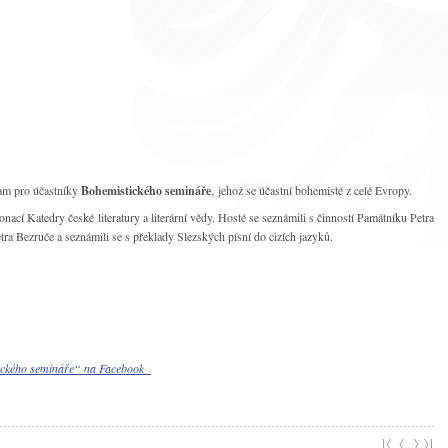
ram pro účastníky
Bohemistického semináře
, jehož se účastní bohemisté z celé Evropy.
nací Katedry české literatury a literární vědy. Hosté se seznámili s činností Památníku Petra
etra Bezruče a seznámili se s překlady Slezských písní do cizích jazyků.
tického semináře“ na Facebook