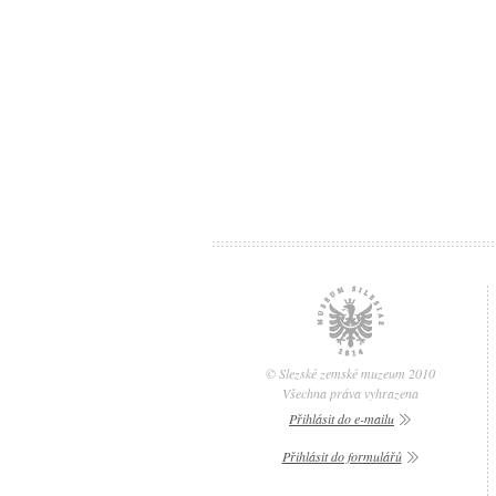
© Slezské zemské muzeum 2010
Všechna práva vyhrazena
Přihlásit do e-mailu
Přihlásit do formulářů