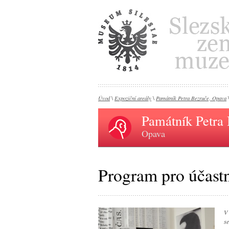
Úvod
Expoziční areály
Památník Petra Bezruče, Opava
\
\
Památník Petra
Opava
Program pro účast
V
s