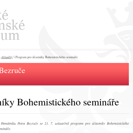
Aktuality
\
\ Program pro účastníky Bohemistického semináře
 Bezruče
níky Bohemistického semináře
 Památníku Petra Bezruče se 21. 7. uskutečnil program pro účastníky Bohemistického
emináře.