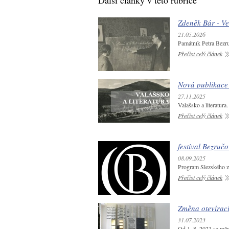
Další články v této rubrice
Zdeněk Bár - Ve
21.05.2026
Památník Petra Bezru
Přečíst celý článek
Nová publikace
27.11.2025
Valašsko a literatura
Přečíst celý článek
festival Bezruč
08.09.2025
Program Slezského 
Přečíst celý článek
Změna otevírac
31.07.2023
Od 1. 8. 2023 se měn