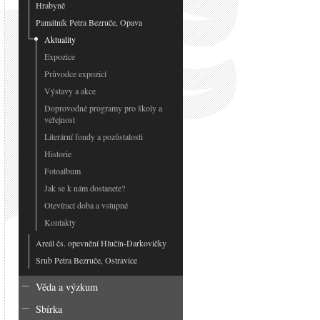
Hrabyně
Památník Petra Bezruče, Opava
Aktuality
Expozice
Průvodce expozicí
Výstavy a akce
Doprovodné programy pro školy a
veřejnost
Literární fondy a pozůstalosti
Historie
Fotoalbum
Jak se k nám dostanete?
Otevírací doba a vstupné
Kontakty
Areál čs. opevnění Hlučín-Darkovičky
Srub Petra Bezruče, Ostravice
Věda a výzkum
Sbírka