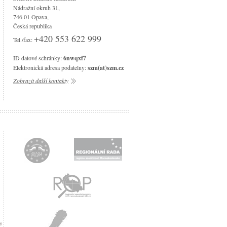
Nádražní okruh 31,
746 01 Opava,
Česká republika
+420 553 622 999
Tel./fax:
ID datové schránky:
6nwqxf7
Elektronická adresa podatelny:
szm(at)szm.cz
Zobrazit další kontakty