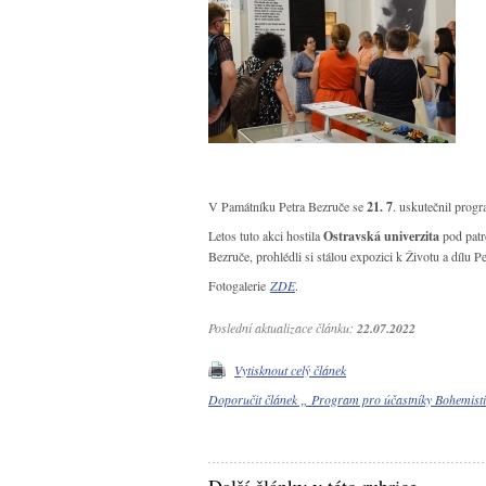
V Památníku Petra Bezruče se
21. 7
. uskutečnil prog
Letos tuto akci hostila
Ostravská univerzita
pod patro
Bezruče, prohlédli si stálou expozici k Životu a dílu P
Fotogalerie
ZDE
.
Poslední aktualizace článku:
22.07.2022
Vytisknout celý článek
Doporučit článek „ Program pro účastníky Bohemis