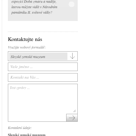
expozici Doba zmaru a naděje,
kterou můžete vidět v Národním
památníku II. světové války?
Kontaktujte nás
Využijte webový formulář:
Slezské zemské muzeum
Slezské zemské muzeum
Historická výstavní budova
Arboretum Nový Dvůr
Národní památník II. světové války
Památník Petra Bezruče
Areál čs. opevnění
Srub Petra Bezruče
Kontaktní údaje:
Slezské zemské muzeum