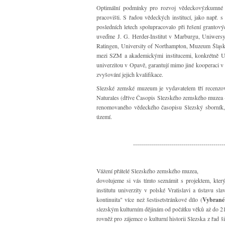
Optimální podmínky pro rozvoj vědeckovýzkumné či
pracovišti. S řadou vědeckých institucí, jako např
posledních letech spolupracovalo při řešení grantov
uveďme J. G. Herder-Institut v Marburgu, Uniwers
Ratingen, University of Northampton, Muzeum Śląs
mezi SZM a akademickými institucemi, konkrétně Un
univerzitou v Opavě, garantují mimo jiné kooperaci v
zvyšování jejich kvalifikace.
Slezské zemské muzeum je vydavatelem tří recenzov
Naturales (dříve Časopis Slezského zemského muzea -
renomovaného vědeckého časopisu Slezský sborník,
území.
---------------------------------------------
Vážení přátelé Slezského zemského muzea,
dovolujeme si vás tímto seznámit s projektem, kte
institutu univerzity v polské Vratislavi a ústavu s
kontinuita" více než šestisetstránkové dílo (
Vybrané 
slezským kulturním dějinám od počátku věků až do 21.
rovněž pro zájemce o kulturní historii Slezska z řad 