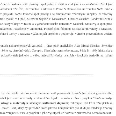
nnosti instituce dále posiluje spolupráce s dalšími českými i zahraničními vědeckými
. s Akademií věd ČR, Univerzitou Karlovou v Praze či Ostravskou univerzitou SZM také v
ých projektů. SZM tradičně spolupracuje i se zahraničními vědeckými subjekty, za všechny
ytet Opolski v Opolí, Muzeum Śląskie v Katowicach, Oberschlesisches Landesmuseum v
ka Cieszyńskiego v Těšíně a Východoslovenské muzeum v Košicích. Smlouvy o spolupráci
iverzitou Palackého v Olomouci, Filozofickou fakultou Ostravské univerzity a Slezskou
 oblasti tvorby a realizace výzkumných projektů a podporují i výměnu pracovníků za účelem
aných neimpaktovaných časopisů – dnes plně anglického Acta Musei Silesiae, Scientiae
 Série A, přírodní vědy), Časopisu Slezského zemského muzea, Série B - vědy historické a
 pokračovatele jednoho z vůbec nejstarších česky psaných vědeckých periodik na našem
-------------------------------------------------------------------------------------------
rý by dle našeho názoru neměl uniknout vaší pozornosti. Společnými silami germánského
lavistických studií univerzity v německém Lipsku vzniklo v rámci projektu "Změna-mosty-
zdroje a materiály k slezským kulturním dějinám
) zahrnující 180 textů věnujících se
 století. Text, který byl původně určen jakožto kompendium pro studující mládež je vhodný
široké veřejnosti. Více o projektu a jeho výstupech se dozvíte z přiloženého německého textu