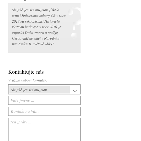
Slezské zemské muzeum získalo
cenu Ministerstva kultury ČR v roce
2013 za rekonstrukci Historické
výstavní budovy a v roce 2010 za
expozici Doba zmaru a naděje,
kterou můžete vidět v Národním
památníku II. světové války?
Kontaktujte nás
Využijte webový formulář:
Slezské zemské muzeum
Slezské zemské muzeum
Historická výstavní budova
Arboretum Nový Dvůr
Národní památník II. světové války
Památník Petra Bezruče