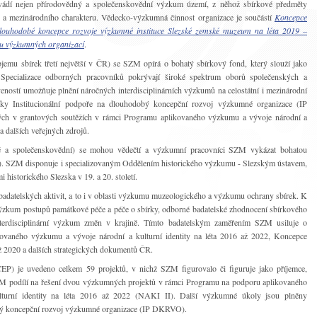
rovádí nejen přírodovědný a společenskovědní výzkum území, z něhož sbírkové předměty
ního a mezinárodního charakteru. Vědecko-výzkumná činnost organizace je součástí
Koncepce
louhodobé koncepce rozvoje výzkumné instituce Slezské zemské muzeum na léta 2019 ‒
 výzkumných organizací
.
emu sbírek třetí největší v ČR) se SZM opírá o bohatý sbírkový fond, který slouží jako
 Specializace odborných pracovníků pokrývají široké spektrum oborů společenských a
veností umožňuje plnění náročných interdisciplinárních výzkumů na celostátní i mezinárodní
y Institucionální podpoře na dlouhodobý koncepční rozvoj výzkumné organizace (IP
ých v grantových soutěžích v rámci Programu aplikovaného výzkumu a vývoje národní a
 dalších veřejných zdrojů.
é a společenskovědní) se mohou vědečtí a výzkumní pracovníci SZM vykázat bohatou
). SZM disponuje i specializovaným Oddělením historického výzkumu - Slezským ústavem,
 historického Slezska v 19. a 20. století.
badatelských aktivit, a to i v oblasti výzkumu muzeologického a výzkumu ochrany sbírek. K
ýzkum postupů památkové péče a péče o sbírky, odborné badatelské zhodnocení sbírkového
interdisciplinární výzkum změn v krajině. Tímto badatelským zaměřením SZM usiluje o
kovaného výzkumu a vývoje národní a kulturní identity na léta 2016 až 2022, Koncepce
až 2020 a dalších strategických dokumentů ČR.
EP) je uvedeno celkem 59 projektů, v nichž SZM figurovalo či figuruje jako příjemce,
ZM podílí na řešení dvou výzkumných projektů v rámci Programu na podporu aplikovaného
lturní identity na léta 2016 až 2022 (NAKI II). Další výzkumné úkoly jsou plněny
obý koncepční rozvoj výzkumné organizace (IP DKRVO).