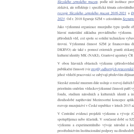
Slezského zemského muzea
, podle níž instituce p
získává, ale reflektuje i specifická témata celostát
rozvoje Slezského zemského muzea 2016-2021
a
D
2023
. Od r. 2018 figuruje SZM v celostátním
Seznamu
Jako výzkumná organizace muzejního typu (podle obj
hlavní materiální základna prováděného výzkumu.
přírodních věd, což spolu se solidní technickou vyba
úrovni. Výzkumná činnost SZM je financována dík
DKRVO) ale také s pomocí externích grantů získan
kulturní identity MK (NAKI), Grantové agentury ČR a
V obou hlavních oblastech výzkumu (přírodovědn
publikační činností (viz
profily odborných pracovníků
jehož vědečtí pracovníci se zabývají především dějinami
Slezské zemské muzeum dále usiluje o rozvoj dalších 
prioritním směrům vědeckovýzkumné činnosti patří v
fondu, studium národních a kulturních identit a 
dlouhodobé naplňování Meziresortní koncepce apli
rozvoje muzejnictví v České republice v letech 2015 
V Centrální evidenci projektů výzkumu a vývoje (C
spolupříjemce nebo účastník. V současné době se S
výzkumu a experimentálního vývoje národní a ku
prostřednictvím Institucionální podpory na dlouhod