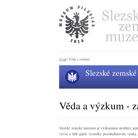
Úvod
\ Věda a výzkum
Slezské zemsk
Věda a výzkum - z
Slezské zemské muzeum je výzkumnou institucí, jej
vývoj a šířit jejich výsledky prostřednictvím výuk