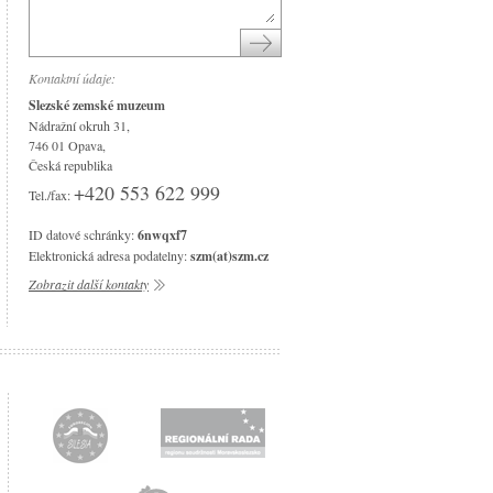
Areál čs. opevnění
Srub Petra Bezruče
Kontaktní údaje:
Slezské zemské muzeum
Nádražní okruh 31,
746 01 Opava,
Česká republika
+420 553 622 999
Tel./fax:
ID datové schránky:
6nwqxf7
Elektronická adresa podatelny:
szm(at)szm.cz
Zobrazit další kontakty