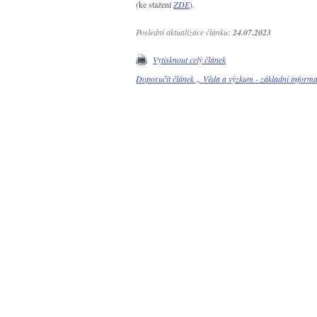
(ke stažení
ZDE
).
Poslední aktualizace článku:
24.07.2023
Vytisknout celý článek
Doporučit článek „ Věda a výzkum - základní infor