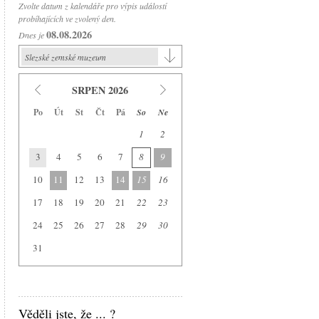
Zvolte datum z kalendáře pro výpis událostí
probíhajících ve zvolený den.
08.08.2026
Dnes je
Slezské zemské muzeum
Slezské zemské muzeum
SRPEN 2026
Historická výstavní budova
Po
Út
St
Čt
Pá
So
Ne
Arboretum Nový Dvůr
1
2
Národní památník II. světové války
3
4
5
6
7
8
9
Památník Petra Bezruče
Areál čs. opevnění
10
11
12
13
14
15
16
Srub Petra Bezruče
17
18
19
20
21
22
23
24
25
26
27
28
29
30
31
Věděli jste, že ... ?