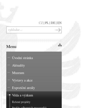
CZ
|
PL
|
DE
|
EN
Menu
Úvodní stránka
Aktuality
Muzeum
Výstavy a akce
Expoziční areály
Věda a výzkum
Řešené projekty
Profily odborných pracovníků