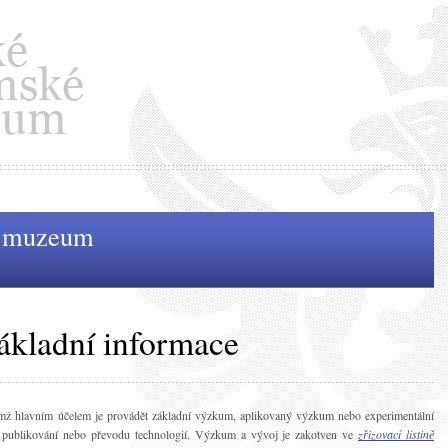
é muzeum
ákladní informace
ímž hlavním účelem je provádět základní výzkum, aplikovaný výzkum nebo experimentální
y, publikování nebo převodu technologií. Výzkum a vývoj je zakotven ve
zřizovací listině