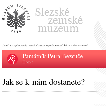
Úvod
Expoziční areály
Památník Petra Bezruče, Opava
\
\
\ Jak se k nám dostanete?
Památník Petra Bezruče
Opava
Jak se k nám dostanete?