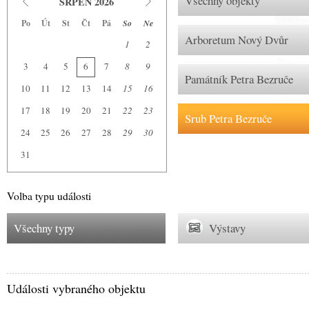
Všechny objekty
SRPEN 2026
Po
Út
St
Čt
Pá
So
Ne
Arboretum Nový Dvůr
1
2
3
4
5
6
7
8
9
Památník Petra Bezruče
10
11
12
13
14
15
16
17
18
19
20
21
22
23
Srub Petra Bezruče
24
25
26
27
28
29
30
31
Volba typu události
Všechny typy
Výstavy
Události vybraného objektu