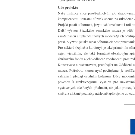
Cíle projektu:
Naše instituce chce prostřednictvím job shadowingu
kompetencemi. Zvláštní důraz klademe na rukodělné 
Projekt posílí odbornost, jazykové dovednosti i roli m
Další výzvou Slezského zemského muzea je větší z
zaměstnanců a uplatnění nových modernějších přístup
praxi. Výzvou je také lepší odborná činnost pracovník
Pro některé (zejména kurátory) je také primárním cíle
nejen vizuálním, ale také formálně obsahovým způs
sbírkového fondu a jeho odborné zhodnocení prostřed
Konzervace a restaurování, probíhající na Oddělení
muzea. Potřebou, kterou nyní pociťujeme, je rozšíře
zahraničí, předají ostatním kolegům. Díky moderním
povedou k atraktivnějšímu výstupu pro návštěvní
vystavených ošetřených předmětů, ale jako proces, 
směru a získané poznatky následně aplikujeme do eduk
___