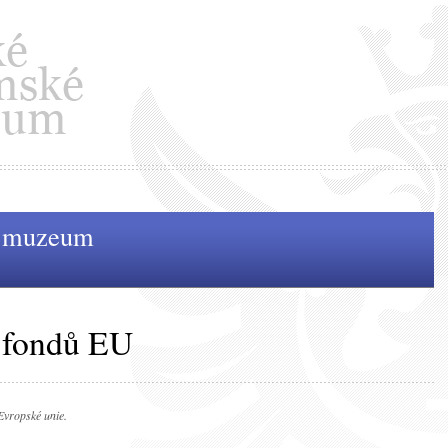
é muzeum
z fondů EU
Evropské unie.