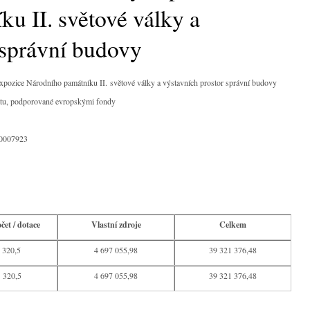
u II. světové války a
 správní budovy
 expozice Národního památníku II. světové války a výstavních prostor správní budovy
tátu, podporované evropskými fondy
/0007923
čet / dotace
Vlastní zdroje
Celkem
 320,5
4 697 055,98
39 321 376,48
 320,5
4 697 055,98
39 321 376,48