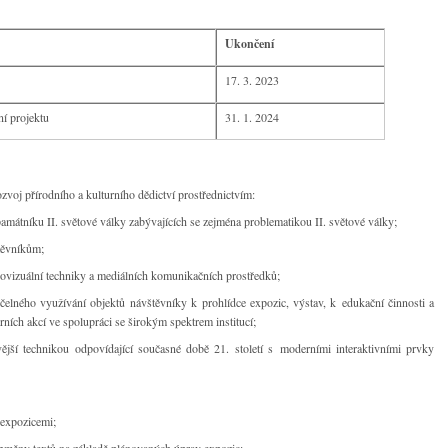
Ukončení
17. 3. 2023
í projektu
31. 1. 2024
ozvoj přírodního a kulturního dědictví prostřednictvím:
tníku II. světové války zabývajících se zejména problematikou II. světové války;
ěvníkům;
uální techniky a mediálních komunikačních prostředků;
ho využívání objektů návštěvníky k prohlídce expozic, výstav, k edukační činnosti a
urních akcí ve spolupráci se širokým spektrem institucí;
echnikou odpovídající současné době 21. století s moderními interaktivními prvky
xpozicemi;