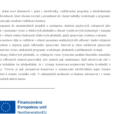
 získat nové zkušenosti v práci s návštěvníky, vzdělávacími programy a interkulturními
dovednosti, které chceme rozvíjet a promítnout do vlastní nabídky workshopů a programů.
uzea jako moderní vzdělávací instituce.
apojení do mezinárodních projektů a spolupráce, zlepšení jazykových schopností jeho
ů v prezentaci výstav a sbírkových předmětů a obecně využití nových technologií v muzejní
ů v oblasti selekce budoucích sbírkových předmětů, jejich zpracování, evidence a uložení.
m možnost dále se vzdělávat v oblasti prezentace uměleckých děl odborné i laické veřejnosti
obem a zlepšení jejich odborného zpracování. Zároveň je cílem zefektivnit zpracování
nictvím výstav, edukačních programů, workshopů, přednášek a publikačních výstupů.
 ochrany sbírkových předmětů, se vztahuje ke všem výstavním areálům Slezského zemského
ní odborných znalostí pracovníků, tyto znalosti pak zaměstnanci, kteří absolvovali stáž v
 technikám lze předpokládat, že i výstupy konzervace-restaurování budou kvalitnější a
ky. Výzvou je pak prezentovat konzervaci a restaurování návštěvníkům nejen formou
který k tomuto výsledku vede. V zahraničních institucích se budeme informovat i v tomto
ačních aktivit muzea.
__________________