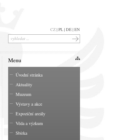
CZ
|
PL
|
DE
|
EN
Menu
Úvodní stránka
Aktuality
Muzeum
Výstavy a akce
Expoziční areály
Věda a výzkum
Sbírka