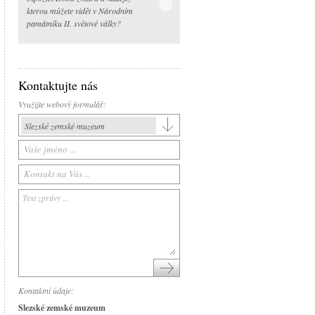
kterou můžete vidět v Národním
památníku II. světové války?
Kontaktujte nás
Využijte webový formulář:
Slezské zemské muzeum
Slezské zemské muzeum
Historická výstavní budova
Arboretum Nový Dvůr
Národní památník II. světové války
Památník Petra Bezruče
Areál čs. opevnění
Srub Petra Bezruče
Kontaktní údaje:
Slezské zemské muzeum