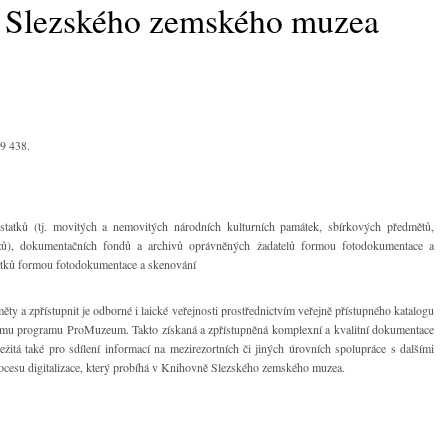
ky Slezského zemského muzea
9 438.
 statků (tj. movitých a nemovitých národních kulturních památek, sbírkových předmětů,
ezů), dokumentačních fondů a archivů oprávněných žadatelů formou fotodokumentace a
tatků formou fotodokumentace a skenování
ěty a zpřístupnit je odborné i laické veřejnosti prostřednictvím veřejně přístupného katalogu
mu programu ProMuzeum. Takto získaná a zpřístupněná komplexní a kvalitní dokumentace
itá také pro sdílení informací na mezirezortních či jiných úrovních spolupráce s dalšími
procesu digitalizace, který probíhá v Knihovně Slezského zemského muzea.
_________________