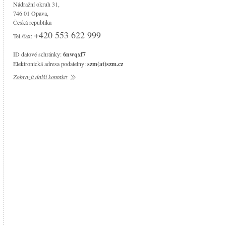
Nádražní okruh 31,
746 01 Opava,
Česká republika
+420 553 622 999
Tel./fax:
ID datové schránky:
6nwqxf7
Elektronická adresa podatelny:
szm(at)szm.cz
Zobrazit další kontakty