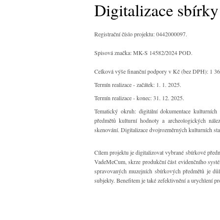
Digitalizace sbír
Registrační číslo projektu: 0442000097.
Spisová značka: MK-S 14582/2024 POD.
Celková výše finanční podpory v Kč (bez DPH): 1 36
Termín realizace - začátek: 1. 1. 2025.
Termín realizace - konec: 31. 12. 2025.
Tematický okruh: digitální dokumentace kulturních
předmětů kulturní hodnoty a archeologických nál
skenování. Digitalizace dvojrozměrných kulturních s
Cílem projektu je digitalizovat vybrané sbírkové předm
VadeMeCum, skrze produkční část evidenčního systé
spravovaných muzejních sbírkových předmětů je důlež
subjekty. Benefitem je také zefektivnění a urychlení 
______