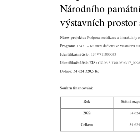
Národního památník
výstavních prostor
Název projektu:
Podpora socializace a interaktivity
Program:
13471 – Kulturní dědictví ve vlastnictví s
Identifikační číslo:
134V711000033
Identifikační číslo EIS:
CZ.06.3.33/0.0/0.0/17_099
Dotace:
34 624 320,5 Kč
Souhrn financování:
Rok
Státní rozpo
2022
34 624
Celkem
34 624