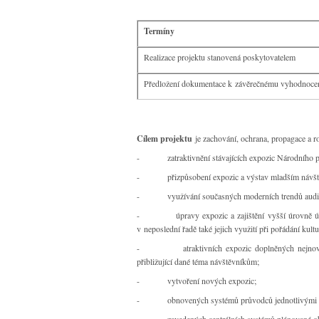
Termíny
Realizace projektu stanovená poskytovatelem
Předložení dokumentace k závěrečnému vyhodnocen
Cílem projektu
je zachování, ochrana, propagace a r
- zatraktivnění stávajících expozic Národního pamá
- přizpůsobení expozic a výstav mladším návšt
- využívání současných moderních trendů audioviz
- úpravy expozic a zajištění vyšší úrovně účelné
v neposlední řadě také jejich využití při pořádání kult
- atraktivních expozic doplněných nejnovější t
přibližující dané téma návštěvníkům;
- vytvoření nových expozic;
- obnovených systémů průvodců jednotlivými e