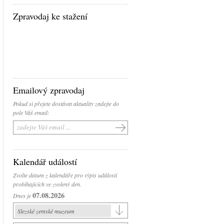
Zpravodaj ke stažení
Emailový zpravodaj
Pokud si přejete dostávat aktuality zadejte do
pole Váš email:
Kalendář událostí
Zvolte datum z kalendáře pro výpis událostí
probíhajících ve zvolený den.
07.08.2026
Dnes je
Slezské zemské muzeum