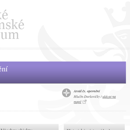
ění
Areál čs. opevnění
Hlučín-Darkovičky /
ukázat na
mapě