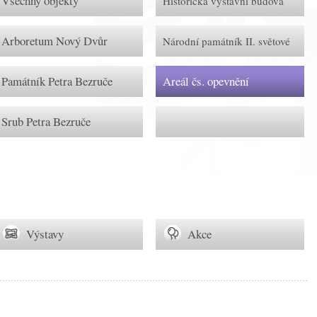
Všechny objekty
Historická výstavní budova
Arboretum Nový Dvůr
Národní památník II. světové
války
Památník Petra Bezruče
Areál čs. opevnění
Srub Petra Bezruče
Výstavy
Akce