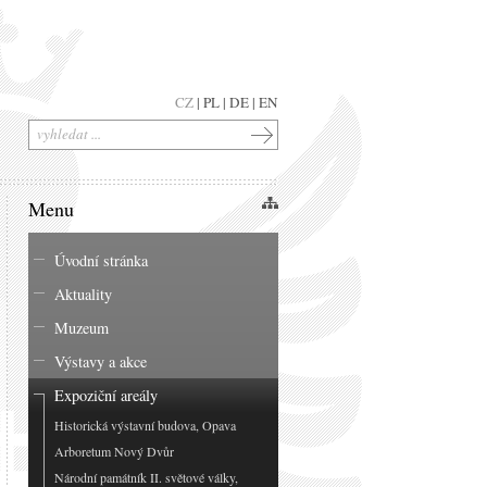
CZ
|
PL
|
DE
|
EN
Menu
Úvodní stránka
Aktuality
Muzeum
Výstavy a akce
Expoziční areály
Historická výstavní budova, Opava
Arboretum Nový Dvůr
Národní památník II. světové války,