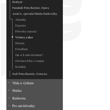
Hrabyně
Památník Petra Bezruče, Opava
Areál čs. opevnění Hlučín-Darkovičky
Aktuality
Expozice
Průvodce expozicí
Výstavy a akce
Historie
Fotoalbum
Jak se k nám dostanete?
Otevírací doba a vstupné
Kontakty
Srub Petra Bezruče, Ostravice
Věda a výzkum
Sbírka
Knihovna
Pro návštěvníky