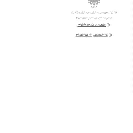
© Slezské zemské muzeum 2010
Všechna práva vyhrazena
Přihlásit do e-mailu
Přihlásit do formulářů