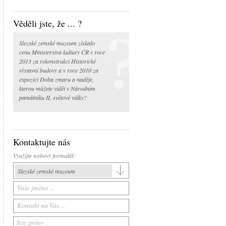
Věděli jste, že ... ?
Slezské zemské muzeum získalo
cenu Ministerstva kultury ČR v roce
2013 za rekonstrukci Historické
výstavní budovy a v roce 2010 za
expozici Doba zmaru a naděje,
kterou můžete vidět v Národním
památníku II. světové války?
Kontaktujte nás
Využijte webový formulář:
Slezské zemské muzeum
Slezské zemské muzeum
Historická výstavní budova
Arboretum Nový Dvůr