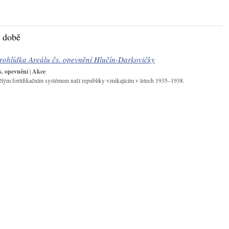
í době
ohlídka Areálu čs. opevnění Hlučín-Darkovičky
s. opevnění
|
Akce
ělým fortifikačním systémem naší republiky vznikajícím v letech 1935–1938.