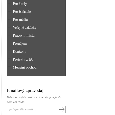
Pro školy
Pro badatele
Pro média
Veřejné zakázky
Pracovní místa
Pronájem
Kontakty
Projekty z EU
Muzejní obchod
Emailový zpravodaj
Pokud si přejete dostávat aktuality zadejte do
pole Váš email: