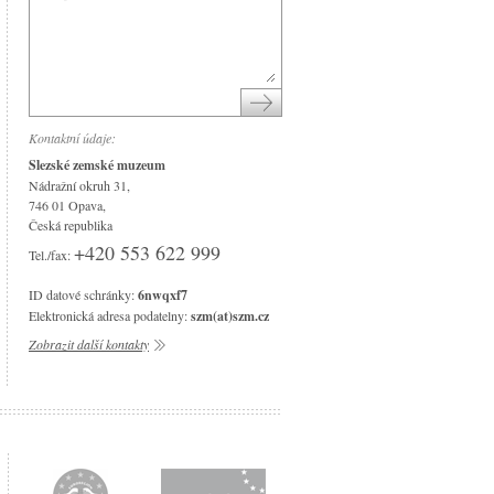
Národní památník II. světové války
Památník Petra Bezruče
Areál čs. opevnění
Srub Petra Bezruče
Kontaktní údaje:
Slezské zemské muzeum
Nádražní okruh 31,
746 01 Opava,
Česká republika
+420 553 622 999
Tel./fax:
ID datové schránky:
6nwqxf7
Elektronická adresa podatelny:
szm(at)szm.cz
Zobrazit další kontakty