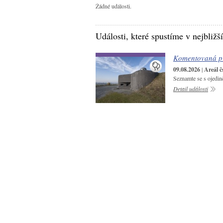
Žádné události.
Události, které spustíme v nejbližš
Komentovaná pr
09.08.2026
|
Areál č
Seznamte se s ojedin
Detail události