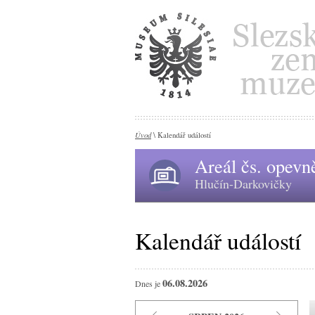
Úvod
\ Kalendář událostí
Areál čs. opevn
Hlučín-Darkovičky
Kalendář událostí
06.08.2026
Dnes je