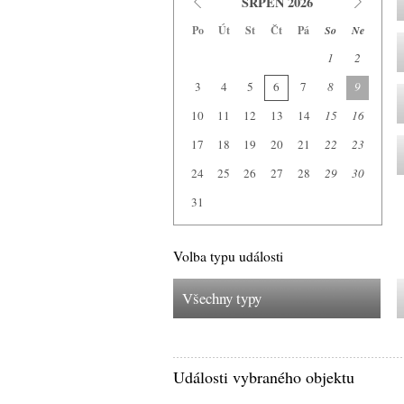
SRPEN 2026
Po
Út
St
Čt
Pá
So
Ne
1
2
3
4
5
6
7
8
9
10
11
12
13
14
15
16
17
18
19
20
21
22
23
24
25
26
27
28
29
30
31
Volba typu události
Všechny typy
Události vybraného objektu