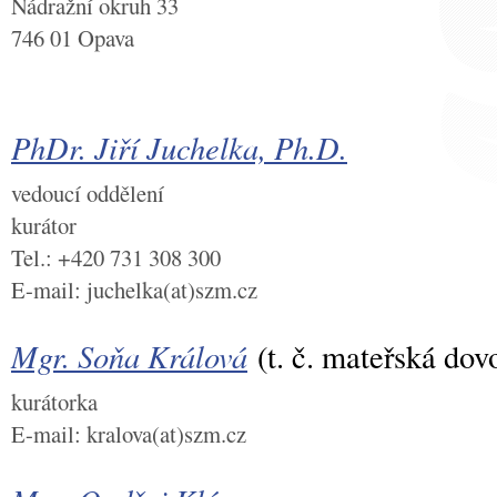
Nádražní okruh 33
746 01 Opava
PhDr. Jiří Juchelka, Ph.D.
vedoucí oddělení
kurátor
Tel.: +420 731 308 300
E-mail: juchelka(at)szm.cz
Mgr. Soňa Králová
(t. č. mateřská dov
kurátorka
E-mail: kralova(at)szm.cz