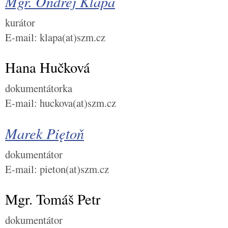
Mgr. Ondřej Klápa
kurátor
E-mail: klapa(at)szm.cz
Hana Hučková
dokumentátorka
E-mail: huckova(at)szm.cz
Marek Piętoň
dokumentátor
E-mail: pieton(at)szm.cz
Mgr. Tomáš Petr
dokumentátor