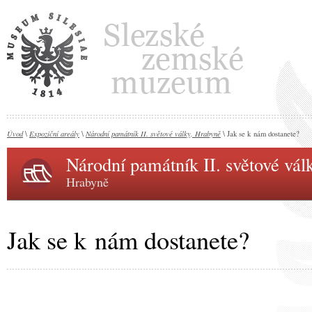
Úvod
Expoziční areály
Národní památník II. světové války, Hrabyně
\
\
\ Jak se k nám dostanete?
Národní památník II. světové vál
Hrabyně
Jak se k nám dostanete?