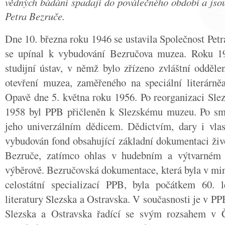
vědných bádání spadají do poválečného období a jso
Petra Bezruče.
Dne 10. března roku 1946 se ustavila Společnost Petr
se upínal k vybudování Bezručova muzea. Roku 1
studijní ústav, v němž bylo zřízeno zvláštní odděl
otevření muzea, zaměřeného na speciální literárně
Opavě dne 5. května roku 1956. Po reorganizaci Slez
1958 byl PPB přičleněn k Slezskému muzeu. Po smr
jeho univerzálním dědicem. Dědictvím, dary i vlast
vybudován fond obsahující základní dokumentaci život
Bezruče, zatímco ohlas v hudebním a výtvarném
výběrově. Bezručovská dokumentace, která byla v minu
celostátní specializací PPB, byla počátkem 60.
literatury Slezska a Ostravska. V současnosti je v P
Slezska a Ostravska řadící se svým rozsahem v