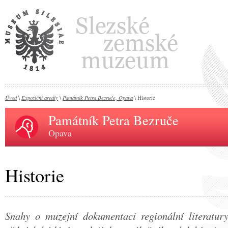
Úvod
Expoziční areály
Památník Petra Bezruče, Opava
\
\
\ Historie
Památník Petra Bezruče
Opava
Historie
Snahy o muzejní dokumentaci regionální literatury