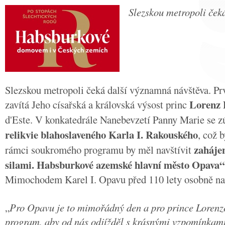
Slezskou metropoli ček
Slezskou metropoli čeká další významná návštěva. P
Lorenz 
zavítá Jeho císařská a královská výsost princ
d'Este. V konkatedrále Nanebevzetí Panny Marie se z
relikvie blahoslaveného Karla I. Rakouského
, což 
zaháje
rámci soukromého programu by měl navštívit
silami. Habsburkové azemské hlavní město Opava“
Mimochodem Karel I. Opavu před 110 lety osobně nav
„
Pro Opavu je to mimořádný den a pro prince Lorenze
program, aby od nás odjížděl s krásnými vzpomínkami. 