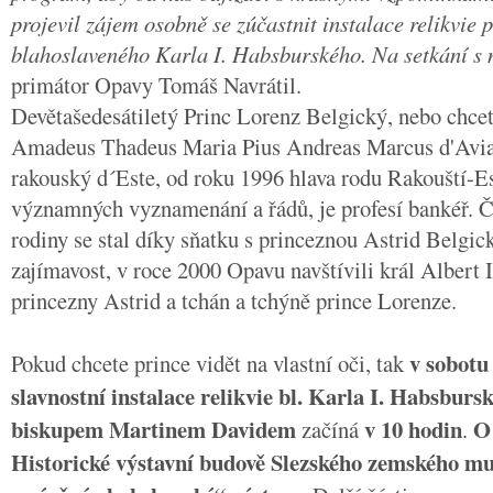
projevil zájem osobně se zúčastnit instalace relikvie 
blahoslaveného Karla I. Habsburského. Na setkání s 
primátor Opavy Tomáš Navrátil.
Devětašedesátiletý Princ Lorenz Belgický, nebo chcet
Amadeus Thadeus Maria Pius Andreas Marcus d'Avian
rakouský d´Este, od roku 1996 hlava rodu Rakouští-Est
významných vyznamenání a řádů, je profesí bankéř. 
rodiny se stal díky sňatku s princeznou Astrid Belgic
zajímavost, v roce 2000 Opavu navštívili král Albert I
princezny Astrid a tchán a tchýně prince Lorenze.
v sobotu
Pokud chcete prince vidět na vlastní oči, tak
slavnostní instalace relikvie bl. Karla I. Habsburs
biskupem Martinem Davidem
v 10 hodin
O
začíná
.
Historické výstavní budově Slezského zemského mu