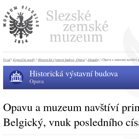
Úvod
Expoziční areály
Historická výstavní budova, Opava
Aktuality
\
\
\
\ Opavu a muzeum navštíví pr
Historická výstavní budova
Opava
Opavu a muzeum navštíví pri
Belgický, vnuk posledního císa