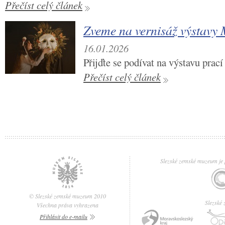
Přečíst celý článek
Zveme na vernisáž výstavy
16.01.2026
Přijďte se podívat na výstavu pra
Přečíst celý článek
Slezské zemské muzeum je p
© Slezské zemské muzeum 2010
Slezské
Všechna práva vyhrazena
Přihlásit do e-mailu