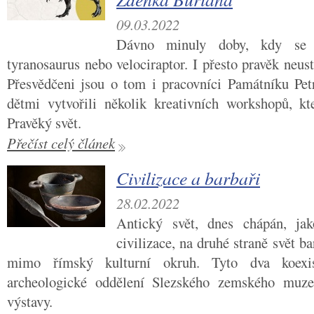
09.03.2022
Dávno minuly doby, kdy se 
tyranosaurus nebo velociraptor. I přesto pravěk neust
Přesvědčeni jsou o tom i pracovníci Památníku Petr
dětmi vytvořili několik kreativních workshopů, k
Pravěký svět.
Přečíst celý článek
Civilizace a barbaři
28.02.2022
Antický svět, dnes chápán, ja
civilizace, na druhé straně svět b
mimo římský kulturní okruh. Tyto dva koexist
archeologické oddělení Slezského zemského muze
výstavy.