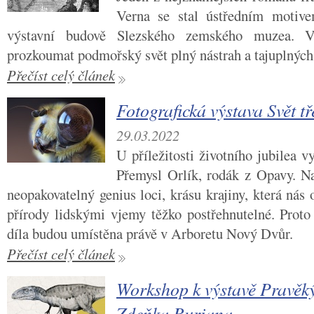
Verna se stal ústředním motive
výstavní budově Slezského zemského muzea. V
prozkoumat podmořský svět plný nástrah a tajuplných
Přečíst celý článek
Fotografická výstava Svět t
29.03.2022
U příležitosti životního jubilea v
Přemysl Orlík, rodák z Opavy. Na 
neopakovatelný genius loci, krásu krajiny, která nás 
přírody lidskými vjemy těžko postřehnutelné. Proto
díla budou umístěna právě v Arboretu Nový Dvůr.
Přečíst celý článek
Workshop k výstavě Pravěký
Zdeňka Buriana