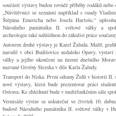
součástí výstavy budou rovněž příběhy rodáků nebo 
„Návštěvníci se seznámí například s osudy Vladim
Štěpána Emericha nebo Josefa Hartoše,“ upřesňu
Národního památníku II. světové války a spolu
archeologie také nahlédnou do zákulisí práce současn
Autorem druhé výstavy je Karel Žaluda. Malíř, grafik,
narodil v obci Budišovice nedaleko Opavy, vystaví 
války a jejího ukončení na území dnešního Moravs
nazvané Ozvěny Slezska v díle Karla Žaludy.
Transport do Niska. První odsuny Židů v historii II. 
nové výstavy, která bude prezentovat práci stu
Ostrava. Ke zhlédnutí bude v multifunkčním sále spr
Vernisáže výstav se uskuteční ve čtvrtek 10. dub
budově Národního památníku II. světové války v H