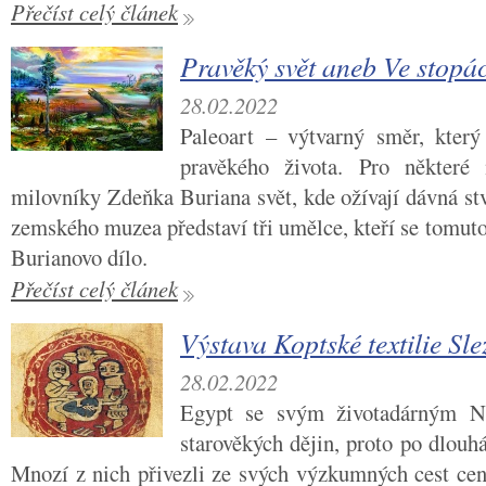
Přečíst celý článek
Pravěký svět aneb Ve stop
28.02.2022
Paleoart – výtvarný směr, který
pravěkého života. Pro někter
milovníky Zdeňka Buriana svět, kde ožívají dávná st
zemského muzea představí tři umělce, kteří se tomuto
Burianovo dílo.
Přečíst celý článek
Výstava Koptské textilie S
28.02.2022
Egypt se svým životadárným 
starověkých dějin, proto po dlouhá
Mnozí z nich přivezli ze svých výzkumných cest cenn