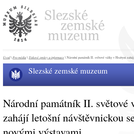
Úvod
Pro média
Tiskové zprávy a informace
\
\
\ Národní památník II. světové války v Hrabyni zaháj
Slezské zemské muzeum
Národní památník II. světové 
zahájí letošní návštěvnickou s
novými výstavami