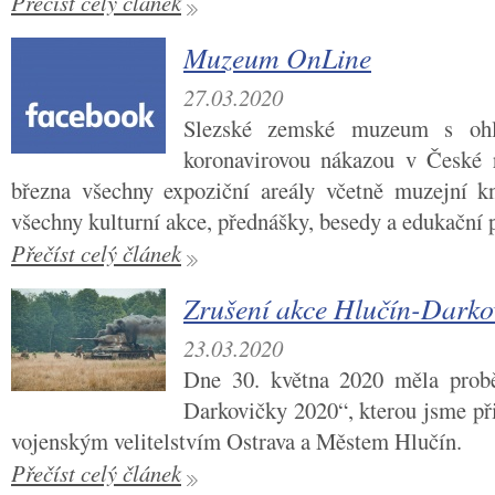
Přečíst celý článek
Muzeum OnLine
27.03.2020
Slezské zemské muzeum s ohle
koronavirovou nákazou v České r
března všechny expoziční areály včetně muzejní k
všechny kulturní akce, přednášky, besedy a edukační 
Přečíst celý článek
Zrušení akce Hlučín-Darko
23.03.2020
Dne 30. května 2020 měla probě
Darkovičky 2020“, kterou jsme př
vojenským velitelstvím Ostrava a Městem Hlučín.
Přečíst celý článek