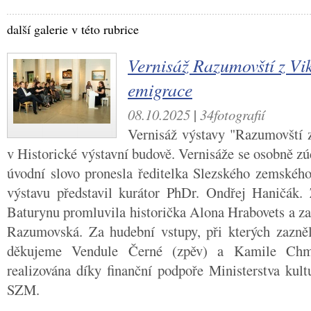
další galerie v této rubrice
Vernisáž Razumovští z Vi
emigrace
08.10.2025
|
34fotografií
Vernisáž výstavy "Razumovští 
v Historické výstavní budově. Vernisáže se osobně z
úvodní slovo pronesla ředitelka Slezského zemské
výstavu představil kurátor PhDr. Ondřej Haničá
Baturynu promluvila historička Alona Hrabovets a z
Razumovská. Za hudební vstupy, při kterých zazně
děkujeme Vendule Černé (zpěv) a Kamile Chmel
realizována díky finanční podpoře Ministerstva kul
SZM.