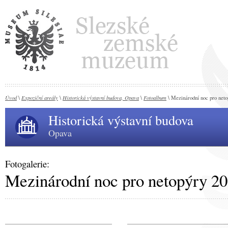
Úvod
Expoziční areály
Historická výstavní budova, Opava
Fotoalbum
\
\
\
\ Mezinárodní noc pro neto
Historická výstavní budova
Opava
Fotogalerie:
Mezinárodní noc pro netopýry 2