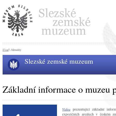
Úvod
\ Aktuality
Slezské zemské muzeum
Základní informace o muzeu p
Videa
prezentující základní inf
expozičních areálech v českém zn