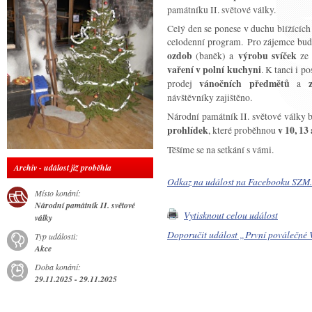
památníku II. světové války.
Celý den se ponese v duchu blížících
celodenní program. Pro zájemce bud
ozdob
(baněk) a
výrobu svíček
ze 
vaření v polní kuchyni
. K tanci i p
prodej
vánočních předmětů
a
návštěvníky zajištěno.
Národní památník II. světové války 
prohlídek
, které proběhnou
v 10, 13
Těšíme se na setkání s vámi.
Archiv - událost již proběhla
Odkaz na událost na Facebooku SZM.
Místo konání:
Národní památník II. světové
Vytisknout celou událost
války
Doporučit událost „První poválečné 
Typ události:
Akce
Doba konání:
29.11.2025 - 29.11.2025