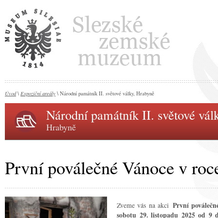
Úvod
Expoziční areály
\
\ Národní památník II. světové války, Hrabyně
Národní památník II. světové vál
Hrabyně
První poválečné Vánoce v roc
Zveme vás na akci
První poválečn
sobotu 29. listopadu 2025 od 9 