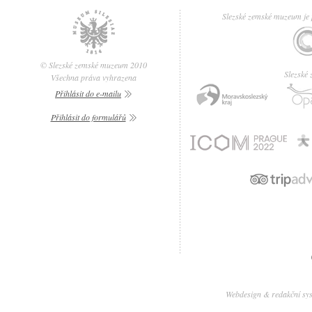
Slezské zemské muzeum je p
© Slezské zemské muzeum 2010
Slezské
Všechna práva vyhrazena
Přihlásit do e-mailu
Přihlásit do formulářů
Webdesign & redakční sy