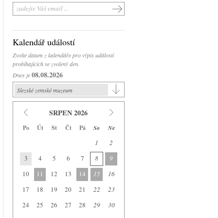
Kalendář událostí
Zvolte datum z kalendáře pro výpis událostí
probíhajících ve zvolený den.
08.08.2026
Dnes je
Slezské zemské muzeum
Slezské zemské muzeum
SRPEN 2026
Historická výstavní budova
Po
Út
St
Čt
Pá
So
Ne
Arboretum Nový Dvůr
1
2
Národní památník II. světové války
3
4
5
6
7
8
9
Památník Petra Bezruče
Areál čs. opevnění
10
11
12
13
14
15
16
Srub Petra Bezruče
17
18
19
20
21
22
23
24
25
26
27
28
29
30