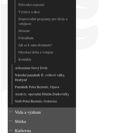
Průvodce expozicí
Výstavy a akce
Doprovodné programy pro školy a
veřejnost
Historie
Fotoalbum
Jak se k nám dostanete?
Otevírací doba a vstupné
Kontakty
Arboretum Nový Dvůr
Národní památník II. světové války,
Hrabyně
Památník Petra Bezruče, Opava
Areál čs. opevnění Hlučín-Darkovičky
Srub Petra Bezruče, Ostravice
Věda a výzkum
Sbírka
Knihovna