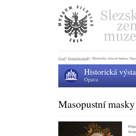
Úvod
Expoziční areály
\
\ Historická výstavní budova, Opa
Historická výst
Opava
Masopustní masky
Přijm
škol