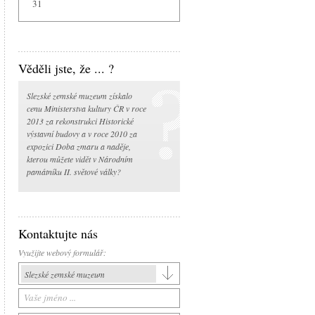
31
Věděli jste, že ... ?
Slezské zemské muzeum získalo
cenu Ministerstva kultury ČR v roce
2013 za rekonstrukci Historické
výstavní budovy a v roce 2010 za
expozici Doba zmaru a naděje,
kterou můžete vidět v Národním
památníku II. světové války?
Kontaktujte nás
Využijte webový formulář:
Slezské zemské muzeum
Slezské zemské muzeum
Historická výstavní budova