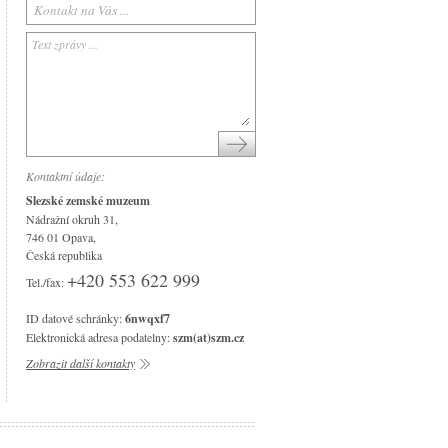
Arboretum Nový Dvůr
Národní památník II. světové války
Památník Petra Bezruče
Areál čs. opevnění
Srub Petra Bezruče
Kontaktní údaje:
Slezské zemské muzeum
Nádražní okruh 31,
746 01 Opava,
Česká republika
+420 553 622 999
Tel./fax:
ID datové schránky:
6nwqxf7
Elektronická adresa podatelny:
szm(at)szm.cz
Zobrazit další kontakty