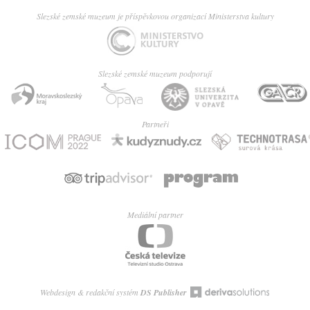
Slezské zemské muzeum je příspěvkovou organizací Ministerstva kultury
Slezské zemské muzeum podporují
Partneři
Mediální partner
Webdesign & redakční systém
DS Publisher