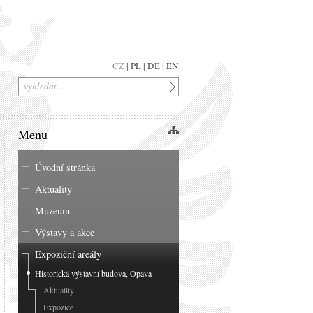
CZ
|
PL
|
DE
|
EN
Menu
Úvodní stránka
Aktuality
Muzeum
Výstavy a akce
Expoziční areály
Historická výstavní budova, Opava
Aktuality
Expozice