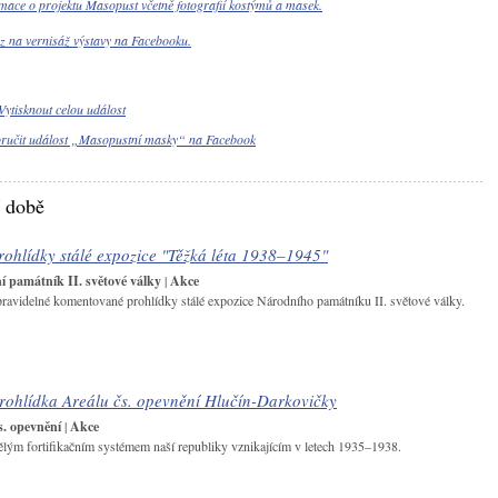
mace o projektu Masopust včetně fotografií kostýmů a masek.
 na vernisáž výstavy na Facebooku.
Vytisknout celou událost
ručit událost „Masopustní masky“ na Facebook
í době
ohlídky stálé expozice "Těžká léta 1938–1945"
 památník II. světové války
|
Akce
pravidelné komentované prohlídky stálé expozice Národního památníku II. světové války.
ohlídka Areálu čs. opevnění Hlučín-Darkovičky
s. opevnění
|
Akce
ělým fortifikačním systémem naší republiky vznikajícím v letech 1935–1938.