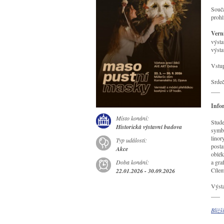
Součá
prohl
Vern
výsta
výst
Vstu
Srdeč
___
Info
Místo konání:
Stude
Historická výstavní budova
symbo
linor
Typ události:
posta
Akce
oblék
Doba konání:
a gra
Cílem
22.01.2026 - 30.09.2026
Výsta
___
Bližš