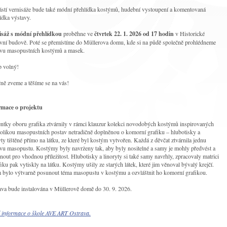
stí vernisáže bude také módní přehlídka kostýmů, hudební vystoupení a komentovaná
ídka výstavy.
isáž s módní přehlídkou
proběhne ve
čtvrtek 22. 1. 2026 od 17 hodin
v Historické
vní budově. Poté se přemístíme do Müllerova domu, kde si na půdě společně prohlédneme
avu masopustních kostýmů a masek.
p volný!
ně zveme a těšíme se na vás!
rmace o projektu
ntky oboru grafika ztvárnily v rámci klauzur kolekci novodobých kostýmů inspirovaných
likou masopustních postav netradičně doplněnou o komorní grafiku – hlubotisky a
yty tištěné přímo na látku, ze které byl kostým vytvořen. Každá z děvčat ztvárnila jednu
vu masopustu. Kostýmy byly navrženy tak, aby byly nositelné a samy je mohly předvést a
nout pro vhodnou příležitost. Hlubotisky a linoryty si také samy navrhly, zpracovaly matrici
fiku pak vytiskly na látku. Kostýmy ušily ze starých látek, které jim věnoval bývalý krejčí.
 bylo výtvarně posunout téma masopustu v kostýmu a ozvláštnit ho komorní grafikou.
va bude instalována v Müllerově domě do 30. 9. 2026.
í informace o škole AVE ART Ostrava.