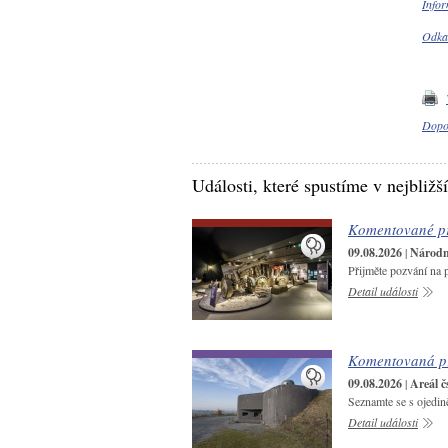
Infor
Odkaz
Dopo
Události, které spustíme v nejbližš
Komentované pr
09.08.2026
|
Národní
Přijměte pozvání na 
Detail události
Komentovaná pr
09.08.2026
|
Areál č
Seznamte se s ojedin
Detail události