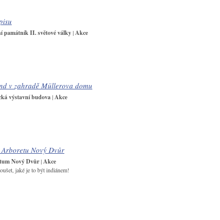
pisu
 památník II. světové války
|
Akce
nd v zahradě Müllerova domu
cká výstavní budova
|
Akce
v Arboretu Nový Dvůr
tum Nový Dvůr
|
Akce
oušet, jaké je to být indiánem!