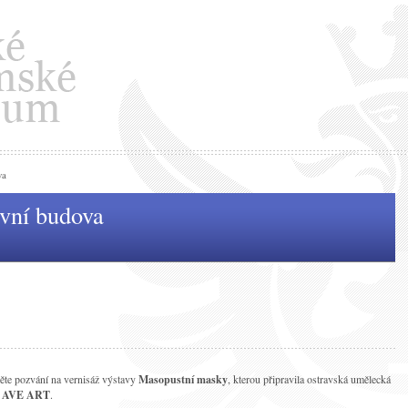
va
avní budova
ěte pozvání na vernisáž výstavy
Masopustní masky
, kterou připravila ostravská umělecká
a
AVE ART
.