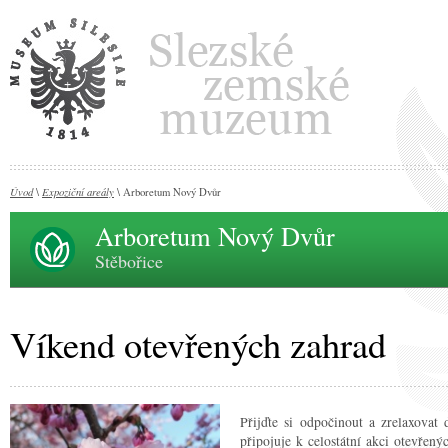
Úvod
Expoziční areály
\
\ Arboretum Nový Dvůr
Arboretum Nový Dvůr
Stěbořice
Víkend otevřených zahrad
Přijďte si odpočinout a zrelaxovat 
připojuje k celostátní akci otevřen