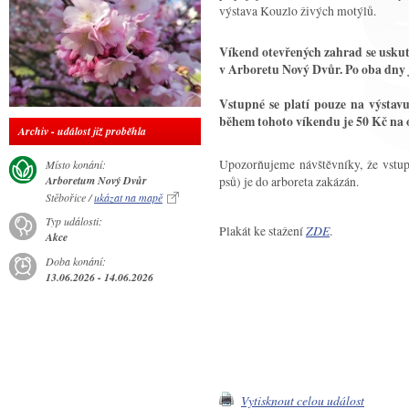
výstava Kouzlo živých motýlů.
Víkend otevřených zahrad se uskute
v Arboretu Nový Dvůr. Po oba dny 
Vstupné se platí pouze na výstav
během tohoto víkendu je 50 Kč na 
Archiv - událost již proběhla
Upozorňujeme návštěvníky, že vstup
Místo konání:
psů) je do arboreta zakázán.
Arboretum Nový Dvůr
Stěbořice /
ukázat na mapě
Typ události:
Plakát ke stažení
ZDE
.
Akce
Doba konání:
13.06.2026 - 14.06.2026
Vytisknout celou událost