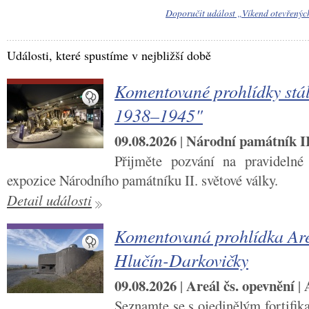
Doporučit událost „Víkend otevřený
Události, které spustíme v nejbližší době
Komentované prohlídky stál
1938–1945"
09.08.2026
Národní památník II.
|
Přijměte pozvání na pravidelné
expozice Národního památníku II. světové války.
Detail události
Komentovaná prohlídka Are
Hlučín-Darkovičky
09.08.2026
Areál čs. opevnění
|
|
Seznamte se s ojedinělým fortifi