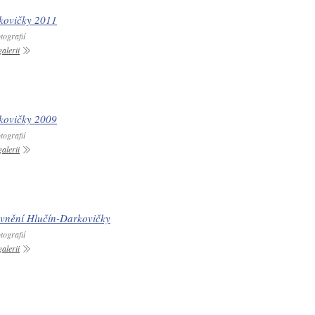
kovičky 2011
tografií
alerii
kovičky 2009
tografií
alerii
evnění Hlučín-Darkovičky
tografií
alerii