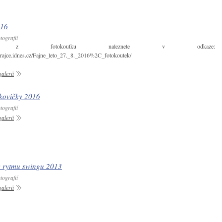
016
tografií
afie z fotokoutku naleznete v odkaze:
y.rajce.idnes.cz/Fajne_leto_27._8._2016%2C_fotokoutek/
alerii
kovičky 2016
tografií
alerii
v rytmu swingu 2013
tografií
alerii