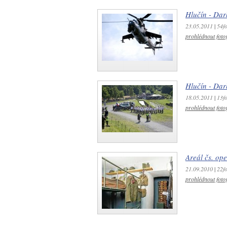
Hlučín - Dar
23.05.2011
|
54fo
prohlédnout fotog
Hlučín - Dar
18.05.2011
|
13fo
prohlédnout fotog
Areál čs. op
21.09.2010
|
22fo
prohlédnout fotog