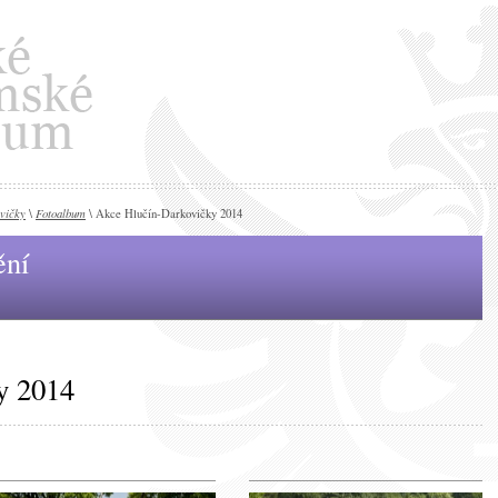
vičky
Fotoalbum
\
\ Akce Hlučín-Darkovičky 2014
ění
y 2014