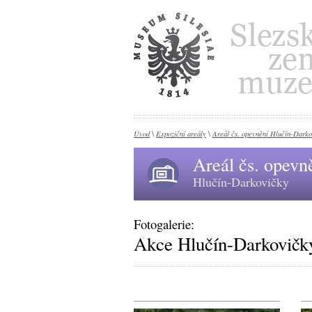
Úvod
Expoziční areály
Areál čs. opevnění Hlučín-Darko
\
\
Areál čs. opevn
Hlučín-Darkovičky
Fotogalerie:
Akce Hlučín-Darkovičk