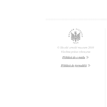
© Slezské zemské muzeum 2010
Všechna práva vyhrazena
Přihlásit do e-mailu
Přihlásit do formulářů