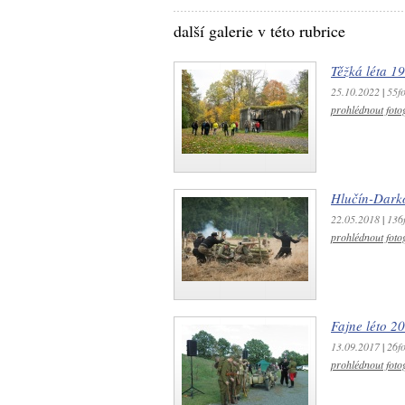
další galerie v této rubrice
Těžká léta 1
25.10.2022
|
55fo
prohlédnout fotog
Hlučín-Dark
22.05.2018
|
136f
prohlédnout fotog
Fajne léto 2
13.09.2017
|
26fo
prohlédnout fotog