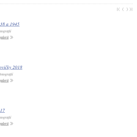
938 a 1945
tografií
alerii
ovičky 2018
otografií
alerii
017
tografií
alerii