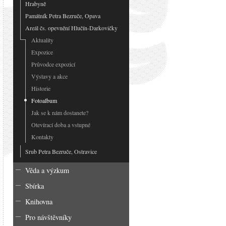
Hrabyně
Památník Petra Bezruče, Opava
Areál čs. opevnění Hlučín-Darkovičky
Aktuality
Expozice
Průvodce expozicí
Výstavy a akce
Historie
Fotoalbum
Jak se k nám dostanete?
Otevírací doba a vstupné
Kontakty
Srub Petra Bezruče, Ostravice
Věda a výzkum
Sbírka
Knihovna
Pro návštěvníky