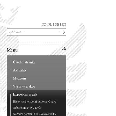
CZ
|
PL
|
DE
|
EN
Menu
Úvodní stránka
Aktuality
Muzeum
Výstavy a akce
Expoziční areály
Historická výstavní budova, Opava
Arboretum Nový Dvůr
Národní památník II. světové války,