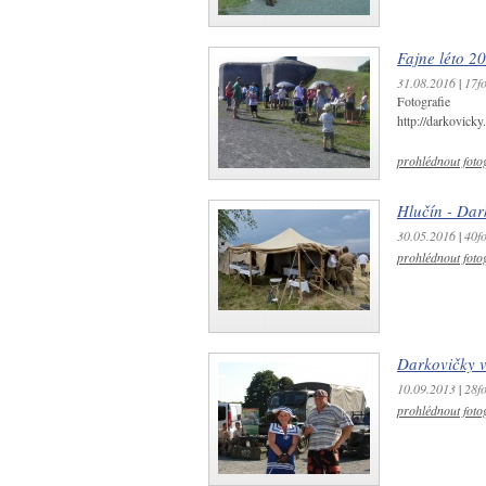
Fajne léto 2
31.08.2016
|
17fo
Fotogr
http://darkovick
prohlédnout fotog
Hlučín - Dar
30.05.2016
|
40fo
prohlédnout fotog
Darkovičky 
10.09.2013
|
28fo
prohlédnout fotog