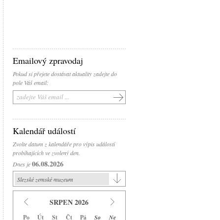
Emailový zpravodaj
Pokud si přejete dostávat aktuality zadejte do
pole Váš email:
Kalendář událostí
Zvolte datum z kalendáře pro výpis událostí
probíhajících ve zvolený den.
06.08.2026
Dnes je
Slezské zemské muzeum
Slezské zemské muzeum
SRPEN 2026
Historická výstavní budova
Po
Út
St
Čt
Pá
So
Ne