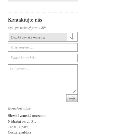
Kontaktujte nás
Využijte webový formulář:
Slezské zemské muzeum
Slezské zemské muzeum
Historická výstavní budova
Arboretum Nový Dvůr
Národní památník II. světové války
Památník Petra Bezruče
Areál čs. opevnění
Srub Petra Bezruče
Kontaktní údaje:
Slezské zemské muzeum
Nádražní okruh 31,
746 01 Opava,
Česká republika