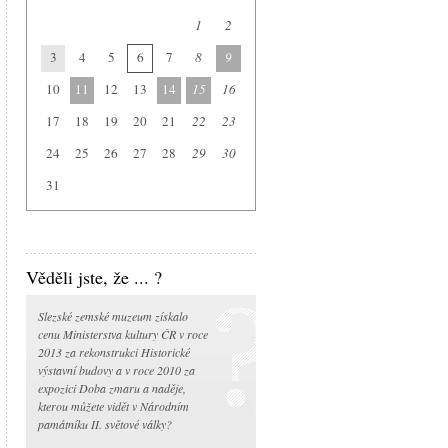
Arboretum Nový Dvůr
1
2
Národní památník II. světové války
3
4
5
6
7
8
9
Památník Petra Bezruče
Areál čs. opevnění
10
11
12
13
14
15
16
Srub Petra Bezruče
17
18
19
20
21
22
23
24
25
26
27
28
29
30
31
Věděli jste, že ... ?
Slezské zemské muzeum získalo
cenu Ministerstva kultury ČR v roce
2013 za rekonstrukci Historické
výstavní budovy a v roce 2010 za
expozici Doba zmaru a naděje,
kterou můžete vidět v Národním
památníku II. světové války?