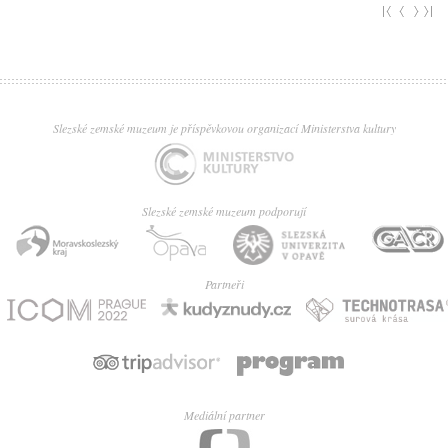
Slezské zemské muzeum je příspěvkovou organizací Ministerstva kultury
Slezské zemské muzeum podporují
Partneři
Mediální partner