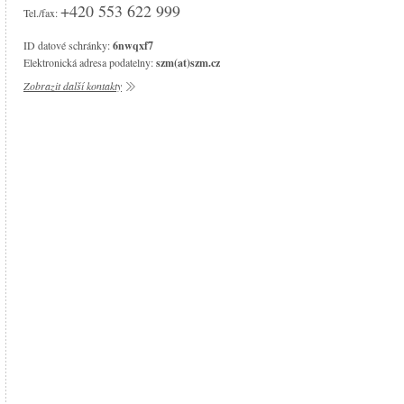
+420 553 622 999
Tel./fax:
ID datové schránky:
6nwqxf7
Elektronická adresa podatelny:
szm(at)szm.cz
Zobrazit další kontakty